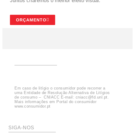
Juntos criaremos o melhor efeito visual.
ORÇAMENTO
Em caso de litígio o consumidor pode recorrer a
uma Entidade de Resolução Alternativa de Litígios
de consumo – CNIACC E-mail:
cniacc@fd.unl.pt
.
Mais informações em Portal do consumidor
www.consumidor.pt
SIGA-NOS