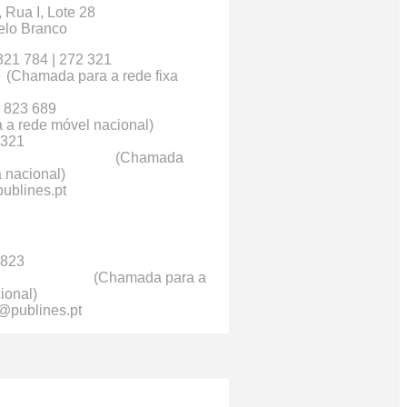
, Rua I, Lote 28
elo Branco
21 784 | 272 321
8
(Chamada para a rede fixa
1 966 823 689
a rede móvel nacional)
 321
77
(Chamada
a nacional)
ublines.pt
 823
hamada para a
ional)
@publines.pt