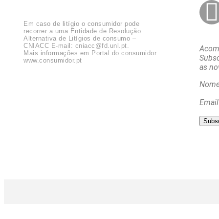
Em caso de litígio o consumidor pode
recorrer a uma Entidade de Resolução
Alternativa de Litígios de consumo –
CNIACC E-mail:
cniacc@fd.unl.pt
.
Acomp
Mais informações em Portal do consumidor
Subsc
www.consumidor.pt
as no
Nom
Email