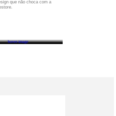
 design que não choca com a
estore.
S