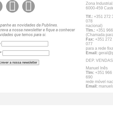
Zona Industrial
6000-459 Cast
Tlf.:
+351 272 3
07
anhe as novidades da Publines.
nacional)
reva a nossa newsletter e fique a conhecer
Tlm.:
+35
vidades que temos para si.
(Chamada para 
Fax:
+351 272
e
0
para a rede fix
*
Email:
geral@p
DEP. VENDAS
Manuel Inês
Tlm:
+351 966
690 (C
rede móvel nac
Email:
manuel