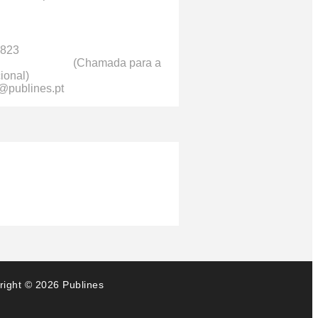
 823
hamada para a
ional)
@publines.pt
right © 2026 Publines