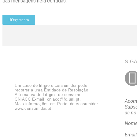
das mensagens nela contidas.
Orçamento
SIG
Em caso de litígio o consumidor pode
recorrer a uma Entidade de Resolução
Alternativa de Litígios de consumo –
CNIACC E-mail:
cniacc@fd.unl.pt
.
Acomp
Mais informações em Portal do consumidor
Subsc
www.consumidor.pt
as no
Nom
Email