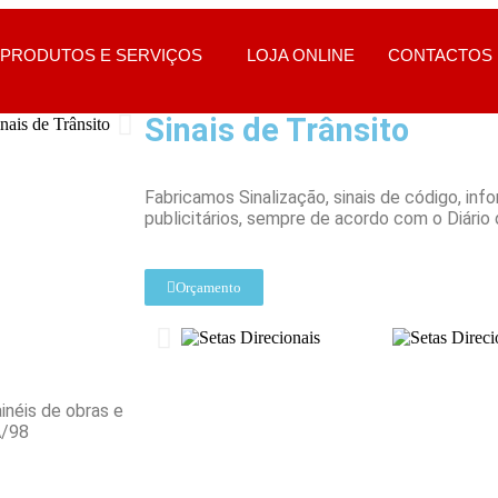
PRODUTOS E SERVIÇOS
LOJA ONLINE
CONTACTOS
Sinais de Trânsito
Fabricamos Sinalização, sinais de código, inf
publicitários, sempre de acordo com o Diário
Orçamento
inéis de obras e
A/98