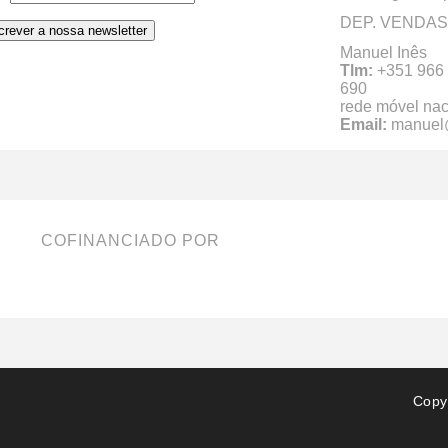
DEP. VENDAS
Manuel Inês
Tlm:
+351 966
690 (C
rede móvel nac
Email:
manuel
COFINANCIADO POR
Copy